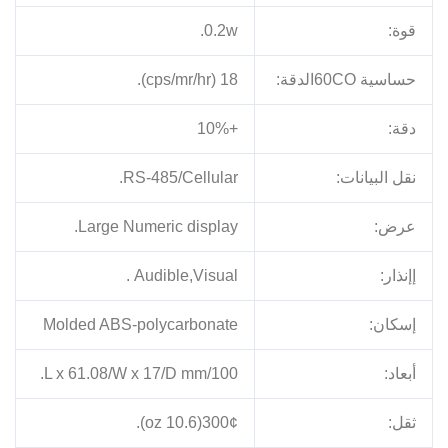
قوة:
0.2w.
حساسية 60COالدقة:
18 (cps/mr/hr).
دقة:
+10%
نقل البيانات:
RS-485/Cellular.
عرض:
Large Numeric display.
إإنذار:
Audible,Visual .
إسكان:
Molded ABS-polycarbonate
أبعاد:
100/L x 61.08/W x 17/D mm.
ثقل:
300¢(10.6 oz).